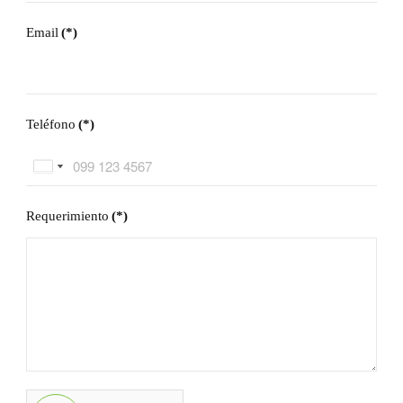
Email
(*)
Teléfono
(*)
Ecuador
United
+593
States
Requerimiento
(*)
+1