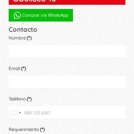
Comprar vía WhatsApp
Contacto
Nombre
(*)
Email
(*)
Teléfono
(*)
Ecuador
United
+593
States
Requerimiento
(*)
+1