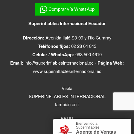
Comprar vía WhatsApp
Superinflables Internacional Ecuador
Dirección:
Avenida Ilaló S3-99 y Rio Curaray
Teléfonos fijos:
02 28 64 843
Celular / WhatsApp:
098 500 4610
Email:
info@superinflablesinternacional.ec
-
Página Web:
www.superinflablesinternacional.ec
Visita
SUPERINFLABLES INTERNACIONAL
también en :
EEUU
Bienvenido a
Ecuador
Superinflables
Agente de Ventas