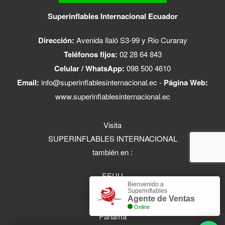
Superinflables Internacional Ecuador
Dirección:
Avenida Ilaló S3-99 y Rio Curaray
Teléfonos fijos:
02 28 64 843
Celular / WhatsApp:
098 500 4610
Email:
info@superinflablesinternacional.ec
-
Página Web:
www.superinflablesinternacional.ec
Visita
SUPERINFLABLES INTERNACIONAL
también en :
EEUU
Bienvenido a
Ecuador
Superinflables
Agente de Ventas
Colombia
Online
Panamá