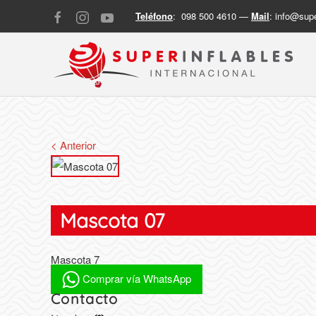
Teléfono
: 098 500 4610 —
Mail
:
info@supe
< Anterior
Mascota 07
Mascota 7
Comprar vía WhatsApp
Contacto