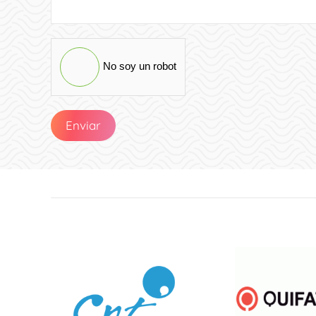
No soy un robot
Enviar