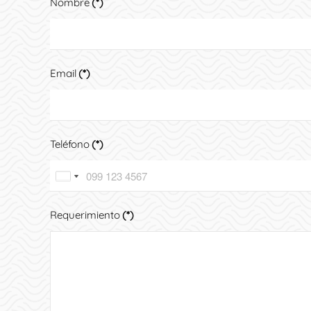
Nombre
(*)
Email
(*)
Teléfono
(*)
Ecuador
United
+593
States
Requerimiento
(*)
+1