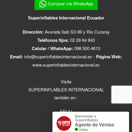
Comprar vía WhatsApp
Superinflables Internacional Ecuador
Dirección:
Avenida Ilaló S3-99 y Rio Curaray
Teléfonos fijos:
02 28 64 843
Celular / WhatsApp:
098 500 4610
Email:
info@superinflablesinternacional.ec
-
Página Web:
www.superinflablesinternacional.ec
Visita
SUPERINFLABLES INTERNACIONAL
también en :
EEUU
Bienvenido a
Ecuador
Superinflables
Agente de Ventas
Colombia
Online