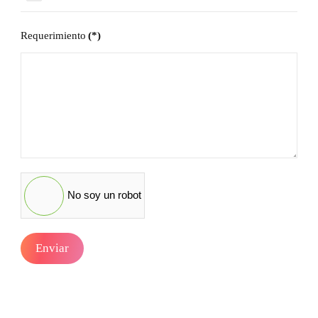
Ecuador
United
+593
States
Requerimiento
(*)
+1
No soy un robot
Enviar