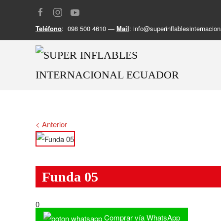
Teléfono
: 098 500 4610 —
Mail
:
info@superinflablesinternacion
< Anterior
Funda 05
0
Comprar vía WhatsApp