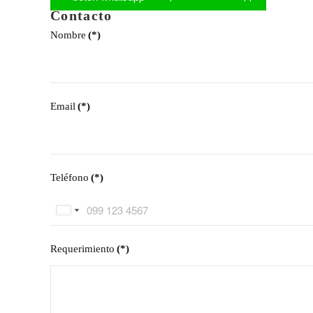
Contacto
Nombre
(*)
Email
(*)
Teléfono
(*)
Ecuador
United
+593
States
Requerimiento
(*)
+1