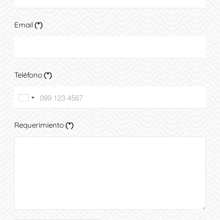
Email
(*)
Teléfono
(*)
Ecuador
United
+593
States
Requerimiento
(*)
+1